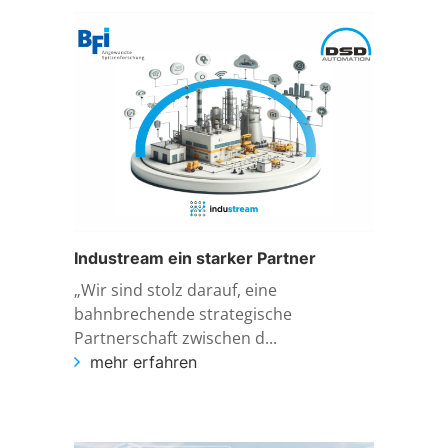
Referenzen
Schaltanlagenbau
Engineering & Consulting
Übersicht
DSD Aktuell
Industrieautomatisierung
Produktionsplanung 4.0
Karriere
Prozessautomatisierung
Digital Operations
Download
Simulation
iIM - industrial Information Management
Industream ein starker Partner
Kontakt
Schulungen
Level 2 Systeme
„Wir sind stolz darauf, eine
bahnbrechende strategische
Geschäftsbedingungen
Visionssysteme
Partnerschaft zwischen d...
mehr erfahren
Datenschutz
InduStream
Impressum