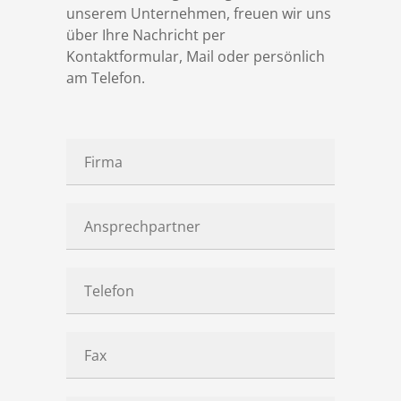
unserem Unternehmen, freuen wir uns
Referenzen
Schaltanlagenbau
Engineering & Consulting
Übersicht
über Ihre Nachricht per
Kontaktformular, Mail oder persönlich
DSD Aktuell
Industrieautomatisierung
Produktionsplanung 4.0
am Telefon.
Karriere
Prozessautomatisierung
Digital Operations
Download
Simulation
iIM - industrial Information Management
Kontakt
Schulungen
Level 2 Systeme
Geschäftsbedingungen
Visionssysteme
Datenschutz
InduStream
Impressum