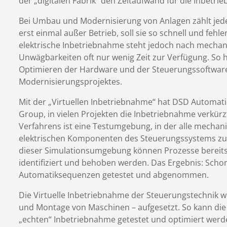
der „digitalen Fabrik“ den Zeitaufwand für die Inbetri
Bei Umbau und Modernisierung von Anlagen zählt jed
erst einmal außer Betrieb, soll sie so schnell und fehle
elektrische Inbetriebnahme steht jedoch nach mecha
Unwägbarkeiten oft nur wenig Zeit zur Verfügung. So 
Optimieren der Hardware und der Steuerungssoftware
Modernisierungsprojektes.
Mit der „Virtuellen Inbetriebnahme“ hat DSD Automat
Group, in vielen Projekten die Inbetriebnahme verkürz
Verfahrens ist eine Testumgebung, in der alle mecha
elektrischen Komponenten des Steuerungssystems zu ei
dieser Simulationsumgebung können Prozesse bereits 
identifiziert und behoben werden. Das Ergebnis: Schon 
Automatiksequenzen getestet und abgenommen.
Die Virtuelle Inbetriebnahme der Steuerungstechnik wir
und Montage von Maschinen – aufgesetzt. So kann die
„echten“ Inbetriebnahme getestet und optimiert werde