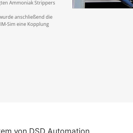
igten Ammoniak Strippers
 wurde anschließend die
 iIM-Sim eine Kopplung
stem von DSD Automation