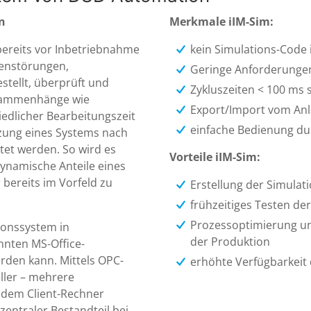
n
Merkmale iIM-Sim:
ereits vor Inbetriebnahme
kein Simulations-Code
genstörungen,
Geringe Anforderunge
stellt, überprüft und
Zykluszeiten < 100 ms s
sammenhänge wie
Export/Import vom An
edlicher Bearbeitungszeit
einfache Bedienung du
zung eines Systems nach
tet werden. So wird es
Vorteile iIM-Sim:
ynamische Anteile eines
bereits im Vorfeld zu
Erstellung der Simulat
frühzeitiges Testen de
Prozessoptimierung u
ionssystem in
der Produktion
annten MS-Office-
rden kann. Mittels OPC-
erhöhte Verfügbarkeit 
ller – mehrere
 dem Client-Rechner
zentraler Bestandteil bei