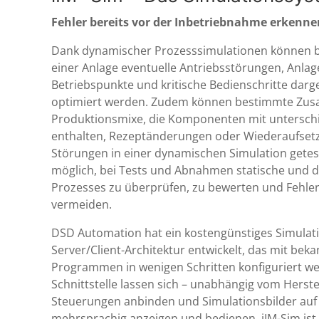
Fehler bereits vor der Inbetriebnahme erkenne
Dank dynamischer Prozesssimulationen können b
einer Anlage eventuelle Antriebsstörungen, Anla
Betriebspunkte und kritische Bedienschritte darge
optimiert werden. Zudem können bestimmte Zu
Produktionsmixe, die Komponenten mit unterschi
enthalten, Rezeptänderungen oder Wiederaufset
Störungen in einer dynamischen Simulation getes
möglich, bei Tests und Abnahmen statische und d
Prozesses zu überprüfen, zu bewerten und Fehler 
vermeiden.
DSD Automation hat ein kostengünstiges Simulat
Server/Client-Architektur entwickelt, das mit bek
Programmen in wenigen Schritten konfiguriert we
Schnittstelle lassen sich – unabhängig vom Herste
Steuerungen anbinden und Simulationsbilder auf
mehrsprachig anzeigen und bedienen. iIM-Sim ist 