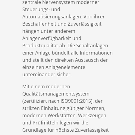
zentrale Nervensystem moderner
Referenzen
Schaltanlagenbau
Engineering & Consulting
Übersicht
Steuerungs- und
Automatisierungsanlagen. Von ihrer
Beschaffenheit und Zuverlässigkeit
DSD Aktuell
Industrieautomatisierung
Produktionsplanung 4.0
hängen unter anderem
Anlagenverfügbarkeit und
Karriere
Prozessautomatisierung
Digital Operations
Produktqualität ab. Die Schaltanlagen
einer Anlage bündelt alle Informationen
und stellt den direkten Austausch der
Download
Simulation
iIM - industrial Information Management
einzelnen Anlagenelemente
untereinander sicher.
Kontakt
Schulungen
Level 2 Systeme
Mit einem modernen
Qualitätsmanagementsystem
Geschäftsbedingungen
Visionssysteme
(zertifiziert nach ISO9001:2015), der
strikten Einhaltung gültiger Normen,
modernen Werkstätten, Werkzeugen
Datenschutz
InduStream
und Prüfmitteln legen wir die
Grundlage für höchste Zuverlässigkeit
Impressum