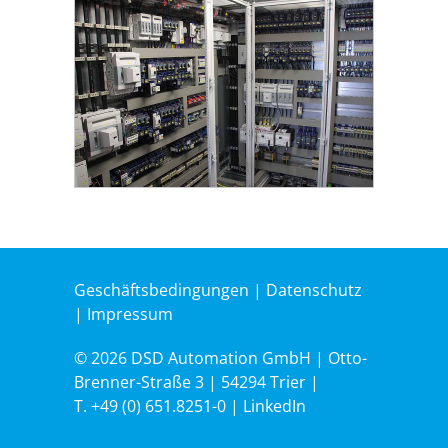
Geschäftsbedingungen
|
Datenschutz
|
Impressum
© 2026 DSD Automation GmbH | Otto-
Brenner-Straße 3 | 54294 Trier |
T.
+49 (0) 651.8251-0
|
LinkedIn